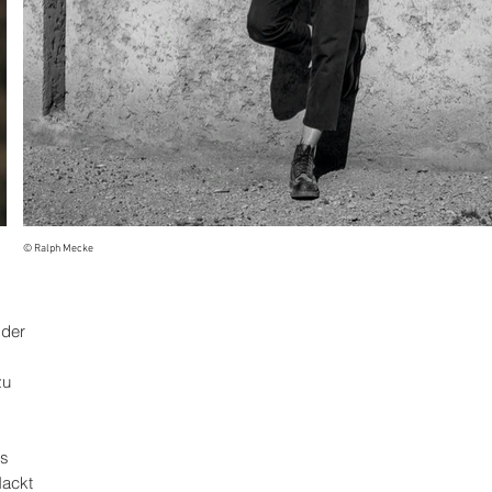
© Ralph Mecke
 der
zu
es
Nackt