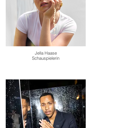
Jella Haase
Schauspielerin