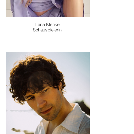
Lena Klenke
Schauspielerin