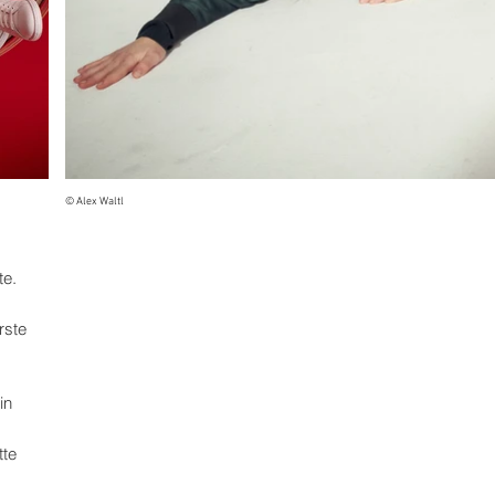
© Alex Waltl
te.
rste
in
tte